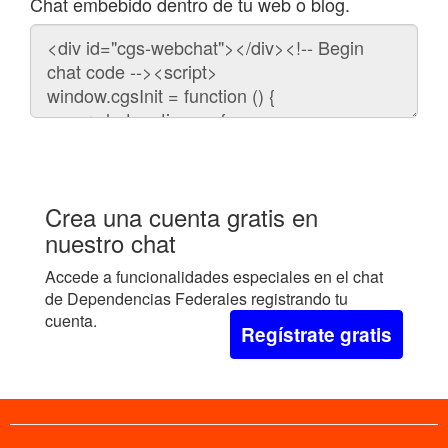
Chat embebido dentro de tu web o blog.
Código
para
embeber
el
chat
en
tu
web:
Crea una cuenta gratis en
nuestro chat
Accede a funcionalidades especiales en el chat
de Dependencias Federales registrando tu
cuenta.
Regístrate gratis