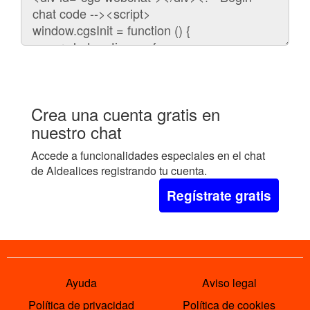
para
embeber
el
chat
en
tu
web:
Crea una cuenta gratis en
nuestro chat
Accede a funcionalidades especiales en el chat
de Aldealices registrando tu cuenta.
Regístrate gratis
Ayuda
Aviso legal
Política de privacidad
Política de cookies