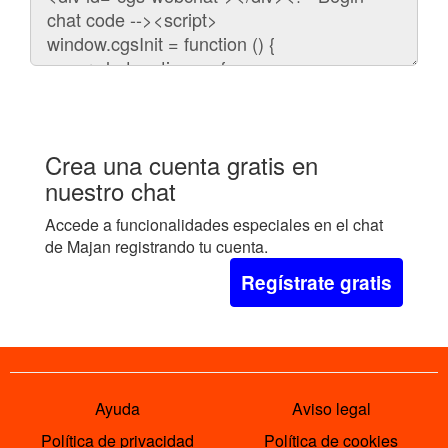
para
embeber
el
chat
en
tu
web:
Crea una cuenta gratis en
nuestro chat
Accede a funcionalidades especiales en el chat
de Majan registrando tu cuenta.
Regístrate gratis
Ayuda
Aviso legal
Política de privacidad
Política de cookies