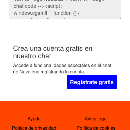
para
embeber
el
chat
en
tu
web:
Crea una cuenta gratis en
nuestro chat
Accede a funcionalidades especiales en el chat
de Navaleno registrando tu cuenta.
Regístrate gratis
Ayuda
Aviso legal
Política de privacidad
Política de cookies