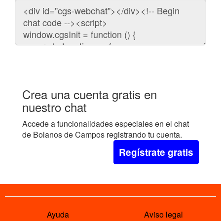
Código
para
embeber
el
chat
en
tu
web:
Crea una cuenta gratis en
nuestro chat
Accede a funcionalidades especiales en el chat
de Bolanos de Campos registrando tu cuenta.
Regístrate gratis
Ayuda
Aviso legal