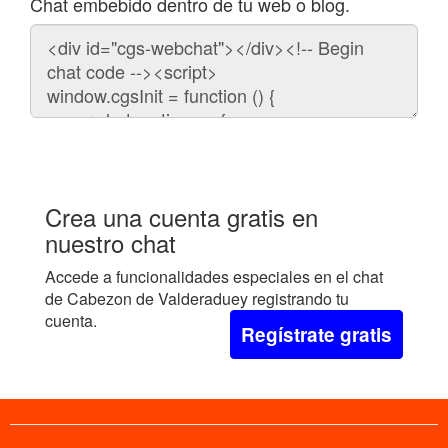
Chat embebido dentro de tu web o blog.
Código
para
embeber
el
chat
en
tu
web:
Crea una cuenta gratis en
nuestro chat
Accede a funcionalidades especiales en el chat
de Cabezon de Valderaduey registrando tu
cuenta.
Regístrate gratis