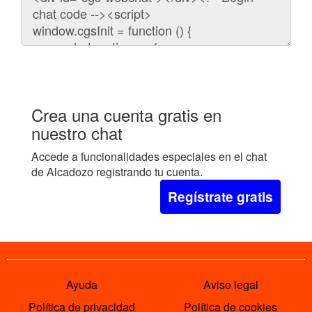
para
embeber
el
chat
en
tu
web:
Crea una cuenta gratis en
nuestro chat
Accede a funcionalidades especiales en el chat
de Alcadozo registrando tu cuenta.
Regístrate gratis
Ayuda
Aviso legal
Política de privacidad
Política de cookies