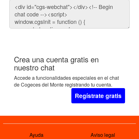
Código
para
embeber
el
chat
en
tu
web:
Crea una cuenta gratis en
nuestro chat
Accede a funcionalidades especiales en el chat
de Cogeces del Monte registrando tu cuenta.
Regístrate gratis
Ayuda
Aviso legal