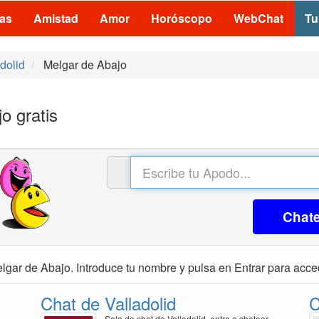
las
Amistad
Amor
Horóscopo
WebChat
Tu
dolid
Melgar de Abajo
o gratis
Chat
lgar de Abajo. Introduce tu nombre y pulsa en Entrar para acced
Chat de Valladolid
C
Sala de chat de Valladolid, entra a chatear