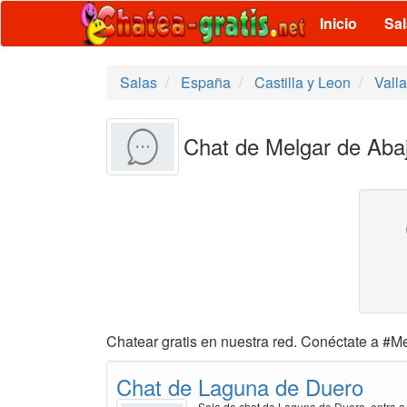
Inicio
Sa
Salas
España
Castilla y Leon
Valla
Chat de Melgar de Abaj
Chatear gratis en nuestra red. Conéctate a #Me
Chat de Laguna de Duero
Sala de chat de Laguna de Duero, entra a