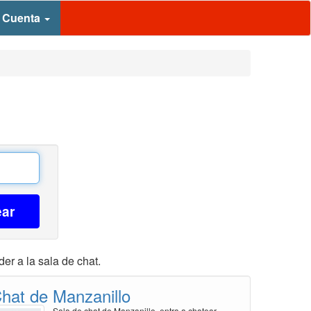
 Cuenta
ear
er a la sala de chat.
hat de Manzanillo
Sala de chat de Manzanillo, entra a chatear