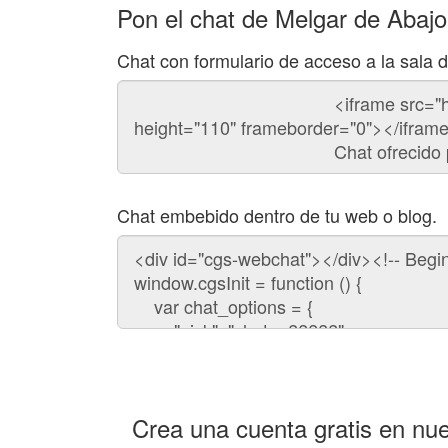
Pon el chat de Melgar de Abajo
Chat con formulario de acceso a la sala 
Código
del
chat
Chat embebido dentro de tu web o blog.
Código
para
embeber
el
chat
en
tu
web:
Crea una cuenta gratis en nue