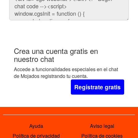
para
embeber
el
chat
en
tu
web:
Crea una cuenta gratis en
nuestro chat
Accede a funcionalidades especiales en el chat
de Mojados registrando tu cuenta.
Regístrate gratis
Ayuda
Aviso legal
Política de privacidad
Política de cookies