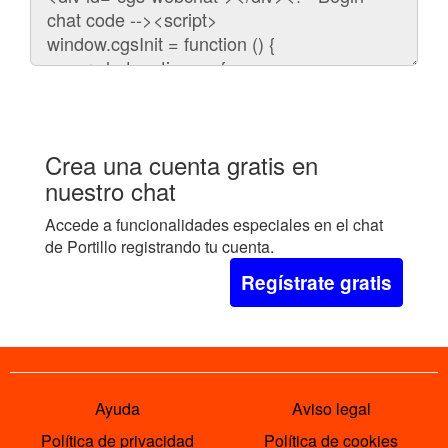
para
embeber
el
chat
en
tu
web:
Crea una cuenta gratis en
nuestro chat
Accede a funcionalidades especiales en el chat
de Portillo registrando tu cuenta.
Regístrate gratis
Ayuda
Aviso legal
Política de privacidad
Política de cookies