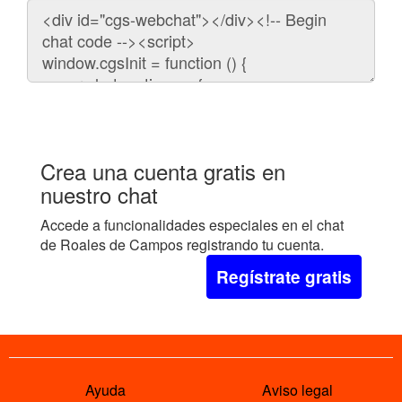
Código
para
embeber
el
chat
en
tu
web:
Crea una cuenta gratis en
nuestro chat
Accede a funcionalidades especiales en el chat
de Roales de Campos registrando tu cuenta.
Regístrate gratis
Ayuda
Aviso legal