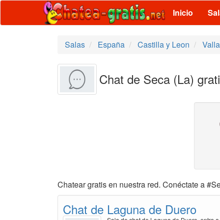
Inicio
Sa
Salas
España
Castilla y Leon
Valla
Chat de Seca (La) grat
Chatear gratis en nuestra red. Conéctate a #Se
Chat de Laguna de Duero
Sala de chat de Laguna de Duero, entra a