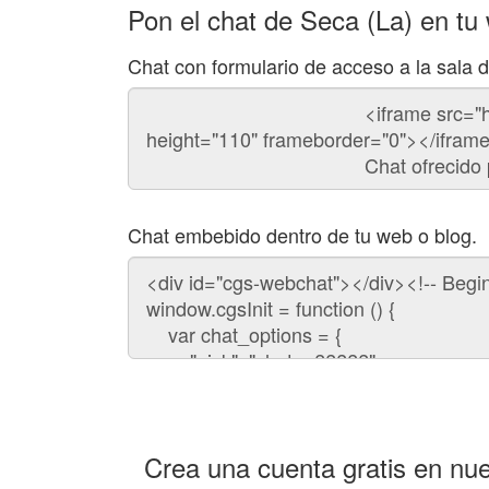
Pon el chat de Seca (La) en tu
Chat con formulario de acceso a la sala 
Código
del
chat
Chat embebido dentro de tu web o blog.
Código
para
embeber
el
chat
en
tu
web:
Crea una cuenta gratis en nue