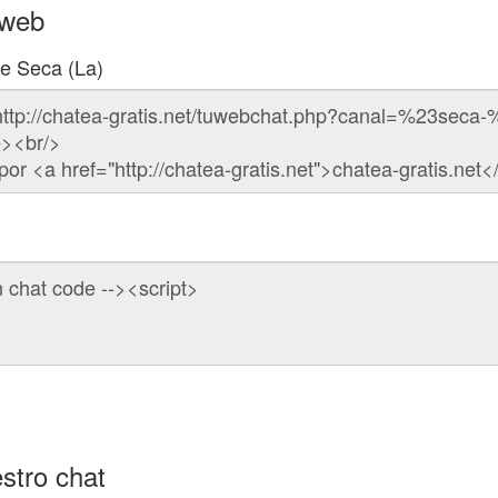
 web
de Seca (La)
stro chat