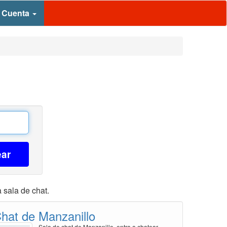
 Cuenta
ear
 sala de chat.
hat de Manzanillo
Sala de chat de Manzanillo, entra a chatear