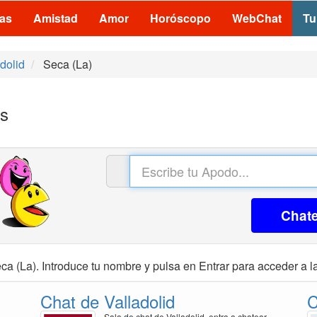
las
Amistad
Amor
Horóscopo
WebChat
Tu
dolid
Seca (La)
is
Chat
ca (La). Introduce tu nombre y pulsa en Entrar para acceder a la
Chat de Valladolid
C
Sala de chat de Valladolid, entra a chatear