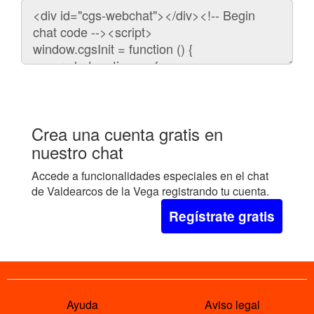
Código
para
embeber
el
chat
en
tu
web:
Crea una cuenta gratis en
nuestro chat
Accede a funcionalidades especiales en el chat
de Valdearcos de la Vega registrando tu cuenta.
Regístrate gratis
Ayuda
Aviso legal