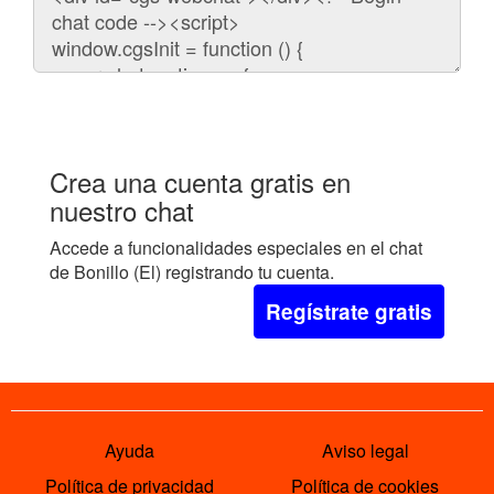
para
embeber
el
chat
en
tu
web:
Crea una cuenta gratis en
nuestro chat
Accede a funcionalidades especiales en el chat
de Bonillo (El) registrando tu cuenta.
Regístrate gratis
Ayuda
Aviso legal
Política de privacidad
Política de cookies