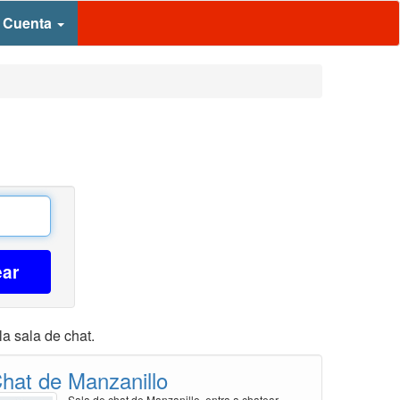
 Cuenta
ear
la sala de chat.
hat de Manzanillo
Sala de chat de Manzanillo, entra a chatear