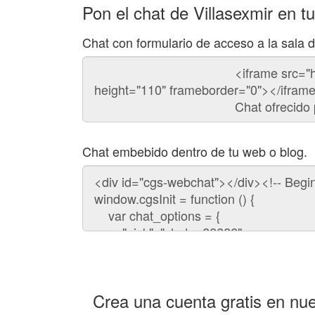
Pon el chat de Villasexmir en t
Chat con formulario de acceso a la sala d
Código
del
chat
Chat embebido dentro de tu web o blog.
Código
para
embeber
el
chat
en
tu
web:
Crea una cuenta gratis en nue