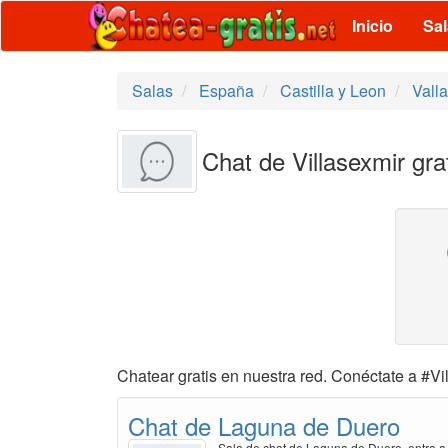
Inicio
Sa
Salas
España
Castilla y Leon
Valla
Chat de Villasexmir gra
Chatear gratis en nuestra red. Conéctate a #Vil
Chat de Laguna de Duero
Sala de chat de Laguna de Duero, entra a