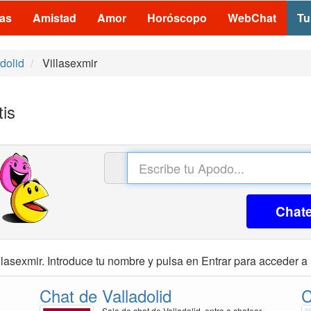
las
Amistad
Amor
Horóscopo
WebChat
Tu
dolid
Villasexmir
tis
Chat
lasexmir. Introduce tu nombre y pulsa en Entrar para acceder a 
Chat de Valladolid
C
Sala de chat de Valladolid, entra a chatear