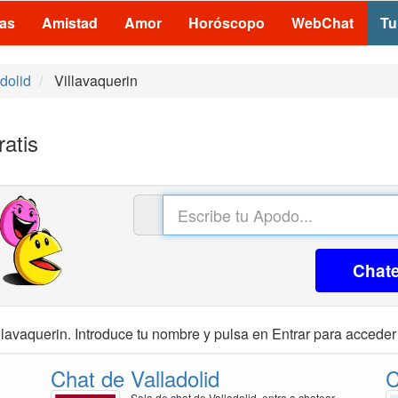
las
Amistad
Amor
Horóscopo
WebChat
Tu
dolid
Villavaquerin
ratis
Chat
lavaquerin. Introduce tu nombre y pulsa en Entrar para acceder 
Chat de Valladolid
C
Sala de chat de Valladolid, entra a chatear