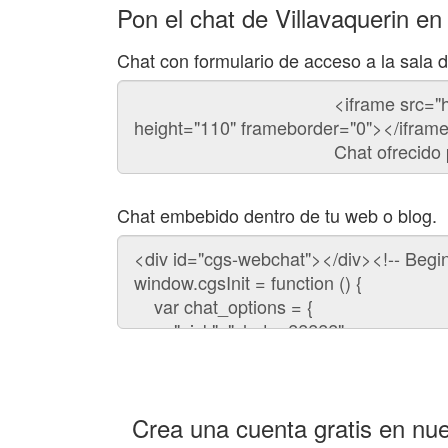
Pon el chat de Villavaquerin en
Chat con formulario de acceso a la sala d
Código
del
chat
Chat embebido dentro de tu web o blog.
Código
para
embeber
el
chat
en
tu
web:
Crea una cuenta gratis en nue