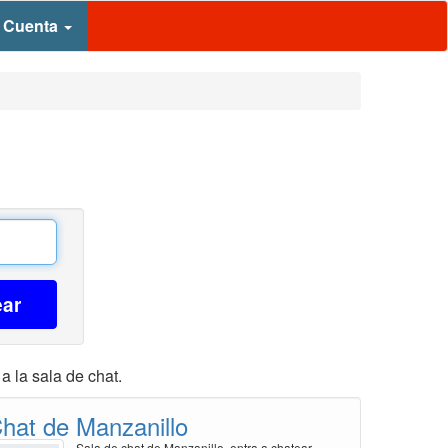
 Cuenta
ear
a la sala de chat.
hat de Manzanillo
Sala de chat de Manzanillo, entra a chatear