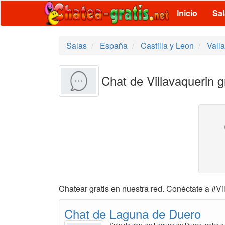
Inicio
Sa
Salas
España
Castilla y Leon
Valla
Chat de Villavaquerin g
Chatear gratis en nuestra red. Conéctate a #Vil
Chat de Laguna de Duero
Sala de chat de Laguna de Duero, entra a