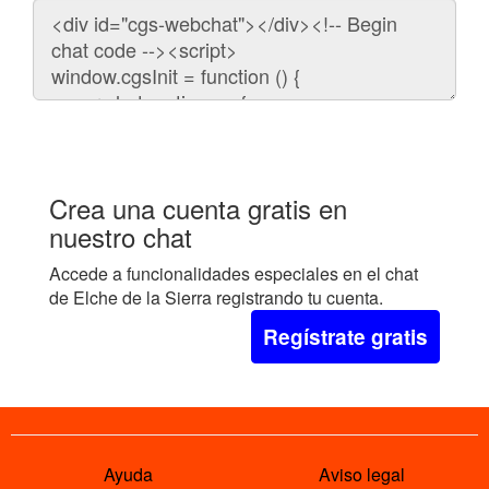
Código
para
embeber
el
chat
en
tu
web:
Crea una cuenta gratis en
nuestro chat
Accede a funcionalidades especiales en el chat
de Elche de la Sierra registrando tu cuenta.
Regístrate gratis
Ayuda
Aviso legal