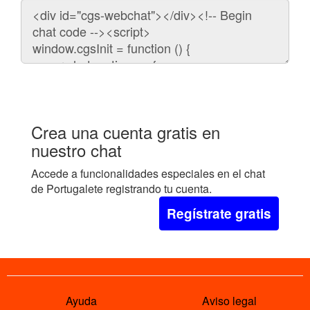
Código
para
embeber
el
chat
en
tu
web:
Crea una cuenta gratis en
nuestro chat
Accede a funcionalidades especiales en el chat
de Portugalete registrando tu cuenta.
Regístrate gratis
Ayuda
Aviso legal