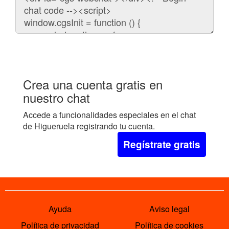
para
embeber
el
chat
en
tu
web:
Crea una cuenta gratis en
nuestro chat
Accede a funcionalidades especiales en el chat
de Higueruela registrando tu cuenta.
Regístrate gratis
Ayuda
Aviso legal
Política de privacidad
Política de cookies