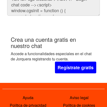
para
embeber
el
chat
en
tu
web:
Crea una cuenta gratis en
nuestro chat
Accede a funcionalidades especiales en el chat
de Jorquera registrando tu cuenta.
Regístrate gratis
Ayuda
Aviso legal
Política de privacidad
Política de cookies