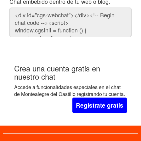
Chat embebido dentro de tu web o blog.
Código
para
embeber
el
chat
en
tu
web:
Crea una cuenta gratis en
nuestro chat
Accede a funcionalidades especiales en el chat
de Montealegre del Castillo registrando tu cuenta.
Regístrate gratis