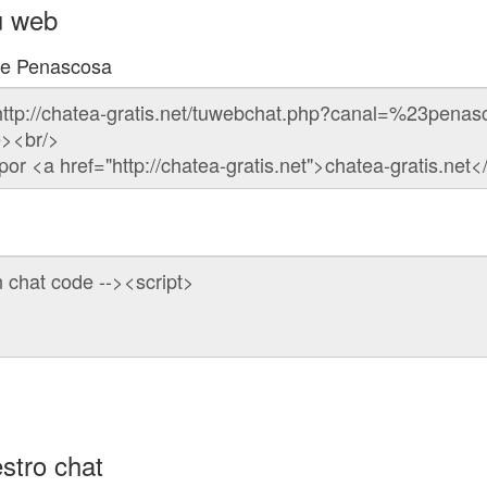
u web
 de Penascosa
stro chat