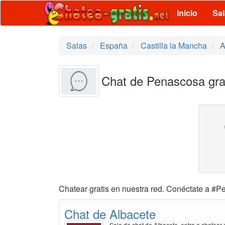
Inicio
Sa
Salas
España
Castilla la Mancha
A
Chat de Penascosa gra
Chatear gratis en nuestra red. Conéctate a #Pe
Chat de Albacete
Sala de chat de Albacete, entra a chatear 