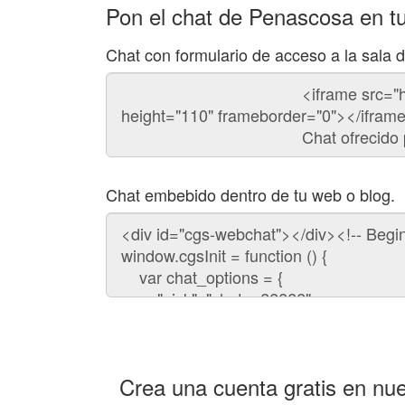
Pon el chat de Penascosa en t
Chat con formulario de acceso a la sala
Código
del
chat
Chat embebido dentro de tu web o blog.
Código
para
embeber
el
chat
en
tu
web:
Crea una cuenta gratis en nue