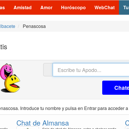
las
Amistad
Amor
Horóscopo
WebChat
Tu
lbacete
Penascosa
tis
Chat
nascosa. Introduce tu nombre y pulsa en Entrar para acceder a 
Chat de Almansa
C
gratis
Sala de chat de Almansa, entra a chatear gratis