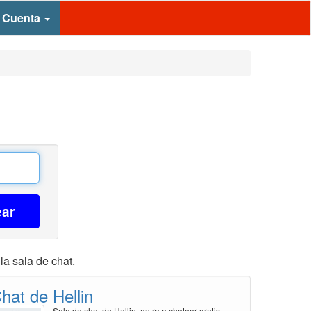
 Cuenta
ear
la sala de chat.
hat de Hellin
Sala de chat de Hellin, entra a chatear gratis