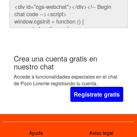
Código
para
embeber
el
chat
en
tu
web:
Crea una cuenta gratis en
nuestro chat
Accede a funcionalidades especiales en el chat
de Pozo Lorente registrando tu cuenta.
Regístrate gratis
Ayuda
Aviso legal