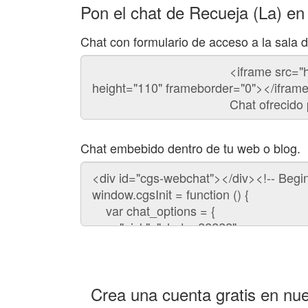
Pon el chat de Recueja (La) en
Chat con formulario de acceso a la sala 
Código
del
chat
Chat embebido dentro de tu web o blog.
Código
para
embeber
el
chat
en
tu
web:
Crea una cuenta gratis en nue