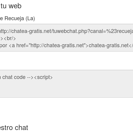
 tu web
de Recueja (La)
stro chat