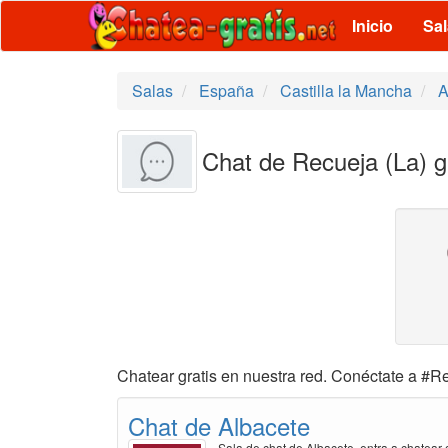
Inicio
Sa
Salas
España
Castilla la Mancha
A
Chat de Recueja (La) g
Chatear gratis en nuestra red. Conéctate a #Re
Chat de Albacete
Sala de chat de Albacete, entra a chatear 