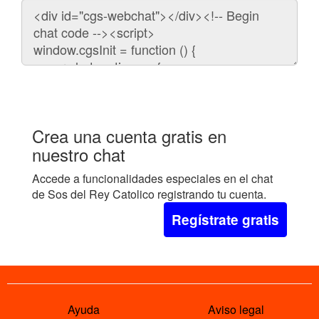
Código
para
embeber
el
chat
en
tu
web:
Crea una cuenta gratis en
nuestro chat
Accede a funcionalidades especiales en el chat
de Sos del Rey Catolico registrando tu cuenta.
Regístrate gratis
Ayuda
Aviso legal