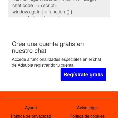
para
embeber
el
chat
en
tu
web:
Crea una cuenta gratis en
nuestro chat
Accede a funcionalidades especiales en el chat
de Adsubia registrando tu cuenta.
Regístrate gratis
Ayuda
Aviso legal
Política de privacidad
Política de cookies