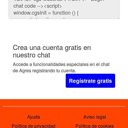
para
embeber
el
chat
en
tu
web:
Crea una cuenta gratis en
nuestro chat
Accede a funcionalidades especiales en el chat
de Agres registrando tu cuenta.
Regístrate gratis
Ayuda
Aviso legal
Política de privacidad
Política de cookies