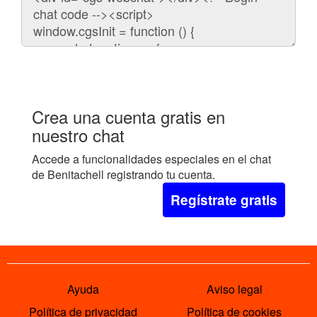
para
embeber
el
chat
en
tu
web:
Crea una cuenta gratis en
nuestro chat
Accede a funcionalidades especiales en el chat
de Benitachell registrando tu cuenta.
Regístrate gratis
Ayuda
Aviso legal
Política de privacidad
Política de cookies