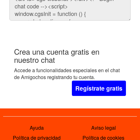
para
embeber
el
chat
en
tu
web:
Crea una cuenta gratis en
nuestro chat
Accede a funcionalidades especiales en el chat
de Amigochos registrando tu cuenta.
Regístrate gratis
Ayuda
Aviso legal
Política de privacidad
Política de cookies