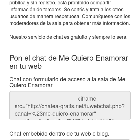
pública y sin registro, está prohibido compartir
información de terceros. Se cortés y trata a los otros
usuarios de manera respetuosa. Comuníquese con los
moderadores de la sala para obtener más información.
Nuestro servicio de chat es gratuito y siempre lo será.
Pon el chat de Me Quiero Enamorar
en tu web
Chat con formulario de acceso a la sala de Me
Quiero Enamorar
Código
del
chat
Chat embebido dentro de tu web o blog.