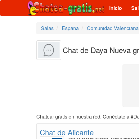
Inicio
Sa
Salas
España
Comunidad Valenciana
Chat de Daya Nueva gr
Chatear gratis en nuestra red. Conéctate a #Da
Chat de Alicante
Sala de chat de Alicante, entra a chatear g