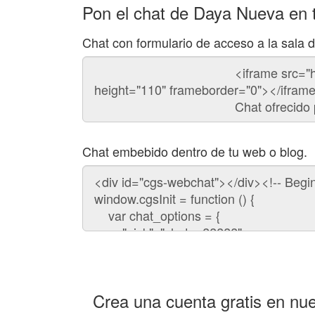
Pon el chat de Daya Nueva en 
Chat con formulario de acceso a la sala
Código
del
chat
Chat embebido dentro de tu web o blog.
Código
para
embeber
el
chat
en
tu
web:
Crea una cuenta gratis en nue