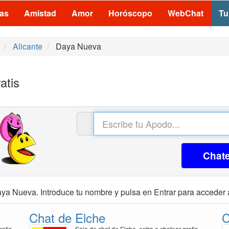
las
Amistad
Amor
Horóscopo
WebChat
Tu
Alicante
Daya Nueva
atis
Chat
ya Nueva. Introduce tu nombre y pulsa en Entrar para acceder a
Chat de Elche
C
ratis
Sala de chat de Elche, entra a chatear gratis