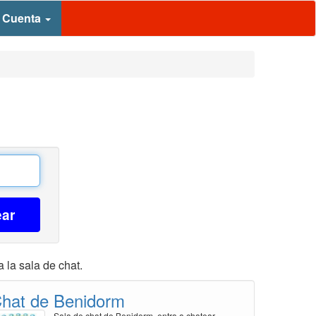
 Cuenta
ear
 la sala de chat.
hat de Benidorm
Sala de chat de Benidorm, entra a chatear