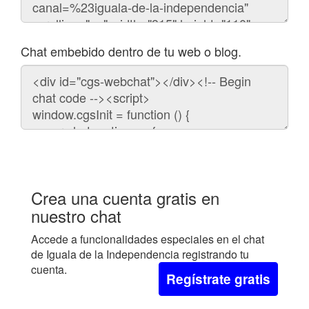
Chat embebido dentro de tu web o blog.
Código
para
embeber
el
chat
en
tu
web:
Crea una cuenta gratis en
nuestro chat
Accede a funcionalidades especiales en el chat
de Iguala de la Independencia registrando tu
cuenta.
Regístrate gratis