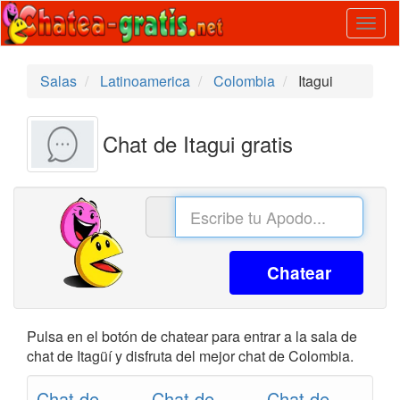
Togg
navig
Salas
Latinoamerica
Colombia
Itagui
Chat de Itagui gratis
Chatear
Pulsa en el botón de chatear para entrar a la sala de
chat de Itagüí y disfruta del mejor chat de Colombia.
Chat de
Chat de
Chat de