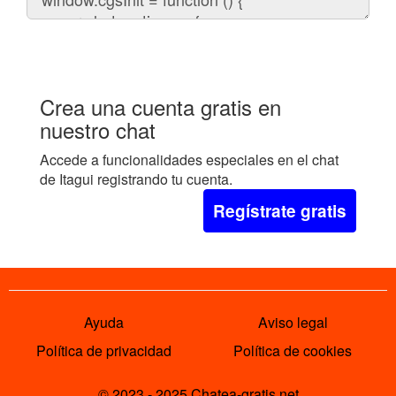
el
chat
en
tu
web:
Crea una cuenta gratis en
nuestro chat
Accede a funcionalidades especiales en el chat
de Itagui registrando tu cuenta.
Regístrate gratis
Ayuda
Aviso legal
Política de privacidad
Política de cookies
© 2023 - 2025 Chatea-gratis.net