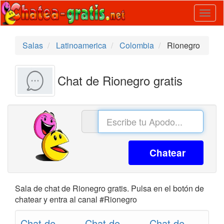
Togg
navig
Salas
Latinoamerica
Colombia
Rionegro
Chat de Rionegro gratis
Chatear
Sala de chat de Rionegro gratis. Pulsa en el botón de
chatear y entra al canal #Rionegro
Chat de
Chat de
Chat de