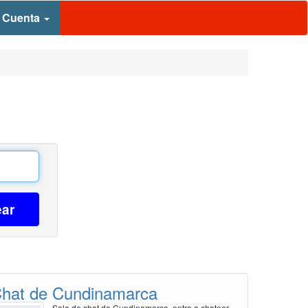
 Cuenta
ear
hat de Cundinamarca
Sala de chat de Cundinamarca, entra a chatear