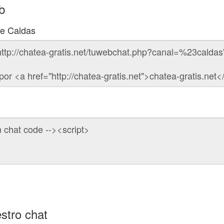
b
de Caldas
stro chat