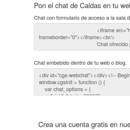
Pon el chat de Caldas en tu we
Chat con formulario de acceso a la sala 
Código
del
chat
Chat embebido dentro de tu web o blog.
Código
para
embeber
el
chat
en
tu
web:
Crea una cuenta gratis en nue