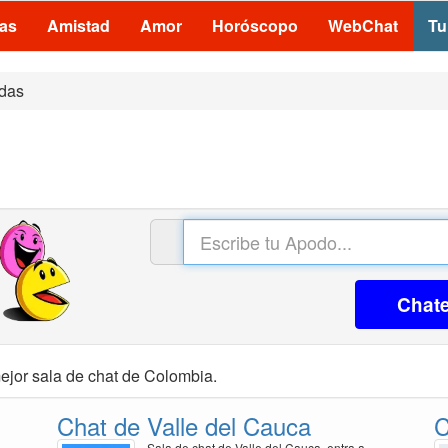
las
Amistad
Amor
Horóscopo
WebChat
Tu
das
Chat
ejor sala de chat de Colombia.
Chat de Valle del Cauca
C
Sala de chat de Valle del Cauca, entra a