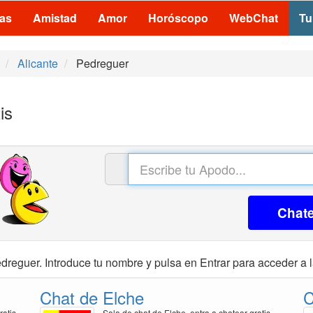
las
Amistad
Amor
Horóscopo
WebChat
Tu
Alicante
Pedreguer
is
Chat
dreguer. Introduce tu nombre y pulsa en Entrar para acceder a l
Chat de Elche
C
ratis
Sala de chat de Elche, entra a chatear gratis