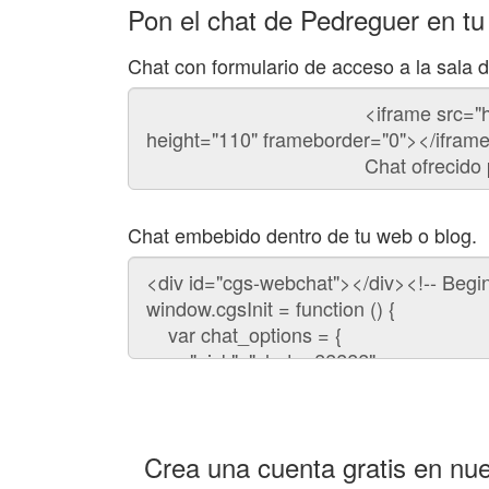
Pon el chat de Pedreguer en t
Chat con formulario de acceso a la sala 
Código
del
chat
Chat embebido dentro de tu web o blog.
Código
para
embeber
el
chat
en
tu
web:
Crea una cuenta gratis en nue