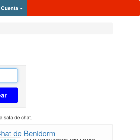
 Cuenta
ear
a sala de chat.
hat de Benidorm
Sala de chat de Benidorm, entra a chatear