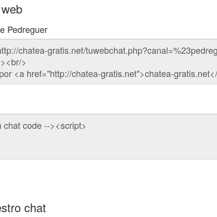
u web
de Pedreguer
stro chat