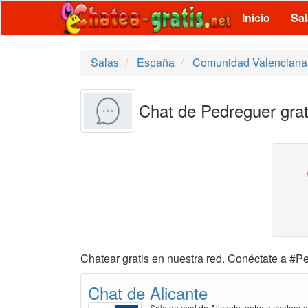
Inicio
Sa
Salas
España
Comunidad Valenciana
Chat de Pedreguer grat
Chatear gratis en nuestra red. Conéctate a #Pe
Chat de Alicante
Sala de chat de Alicante, entra a chatear g