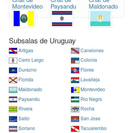
Montevideo
Paysandu
Maldonado
Subsalas de Uruguay
Artigas
Canelones
Cerro Largo
Colonia
Durazno
Flores
Florida
Lavalleja
Maldonado
Montevideo
Paysandu
Rio Negro
Rivera
Rocha
Salto
San Jose
Soriano
Tacuarembo