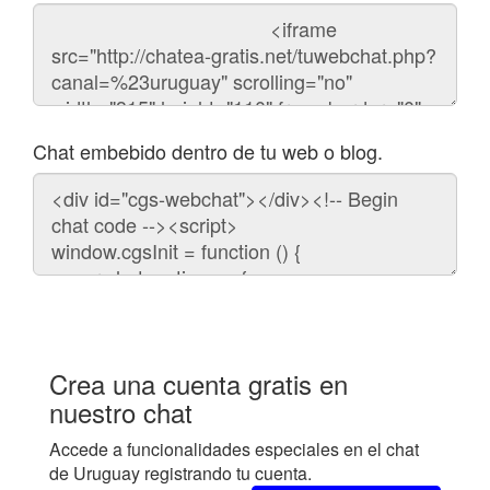
Código
del
chat
Chat embebido dentro de tu web o blog.
Código
para
embeber
el
chat
en
tu
web:
Crea una cuenta gratis en
nuestro chat
Accede a funcionalidades especiales en el chat
de Uruguay registrando tu cuenta.