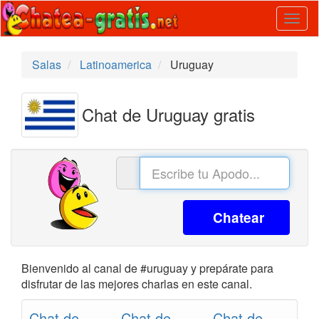
Togg
navig
Salas
Latinoamerica
Uruguay
Chat de Uruguay gratis
Chatear
Bienvenido al canal de #uruguay y prepárate para
disfrutar de las mejores charlas en este canal.
Chat de
Chat de
Chat de