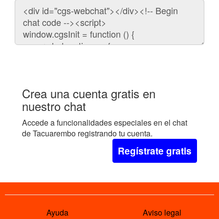
Código
para
embeber
el
chat
en
tu
web:
Crea una cuenta gratis en
nuestro chat
Accede a funcionalidades especiales en el chat
de Tacuarembo registrando tu cuenta.
Regístrate gratis
Ayuda
Aviso legal