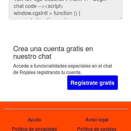
para
embeber
el
chat
en
tu
web:
Crea una cuenta gratis en
nuestro chat
Accede a funcionalidades especiales en el chat
de Rojales registrando tu cuenta.
Regístrate gratis
Ayuda
Aviso legal
Política de privacidad
Política de cookies