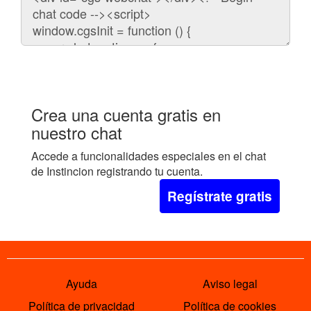
para
embeber
el
chat
en
tu
web:
Crea una cuenta gratis en
nuestro chat
Accede a funcionalidades especiales en el chat
de Instincion registrando tu cuenta.
Regístrate gratis
Ayuda
Aviso legal
Política de privacidad
Política de cookies