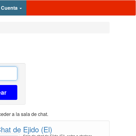
 Cuenta
ear
eder a la sala de chat.
hat de Ejido (El)
Sala de chat de Ejido (El), entra a chatear