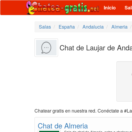
Inicio
Sa
Salas
España
Andalucia
Almeria
Chat de Laujar de Anda
Chatear gratis en nuestra red. Conéctate a #La
Chat de Almeria
Sala de chat de Almeria, entra a chatear gr