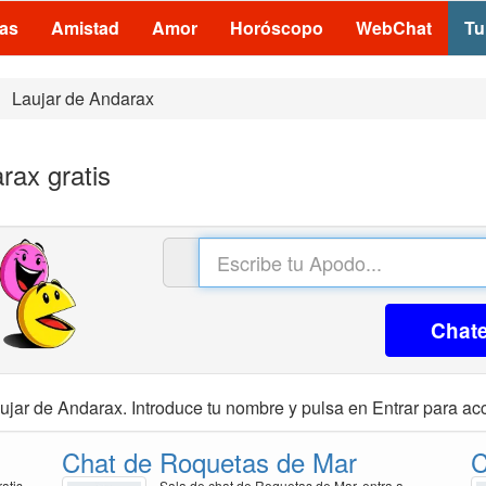
las
Amistad
Amor
Horóscopo
WebChat
Tu
Laujar de Andarax
rax gratis
Chat
ujar de Andarax. Introduce tu nombre y pulsa en Entrar para acc
Chat de Roquetas de Mar
C
atis
Sala de chat de Roquetas de Mar, entra a