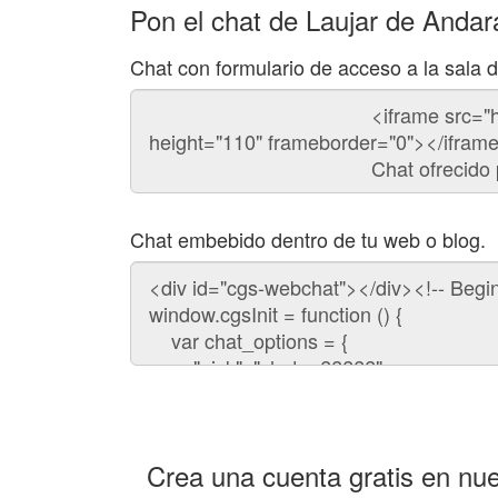
Pon el chat de Laujar de Andar
Chat con formulario de acceso a la sala 
Código
del
chat
Chat embebido dentro de tu web o blog.
Código
para
embeber
el
chat
en
tu
web:
Crea una cuenta gratis en nue