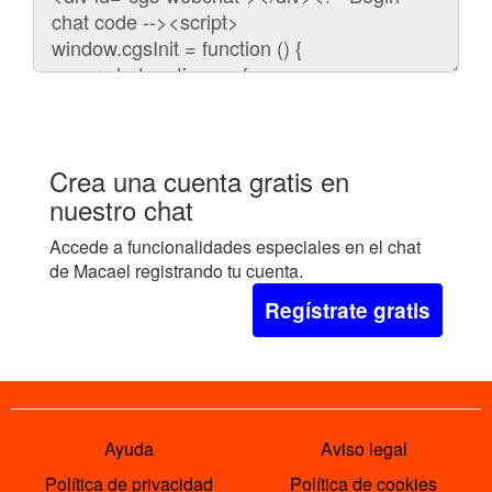
para
embeber
el
chat
en
tu
web:
Crea una cuenta gratis en
nuestro chat
Accede a funcionalidades especiales en el chat
de Macael registrando tu cuenta.
Regístrate gratis
Ayuda
Aviso legal
Política de privacidad
Política de cookies