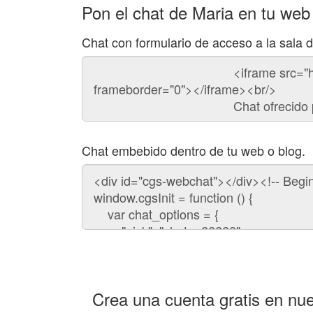
Pon el chat de Maria en tu web
Chat con formulario de acceso a la sala 
Código
del
chat
Chat embebido dentro de tu web o blog.
Código
para
embeber
el
chat
en
tu
web:
Crea una cuenta gratis en nue