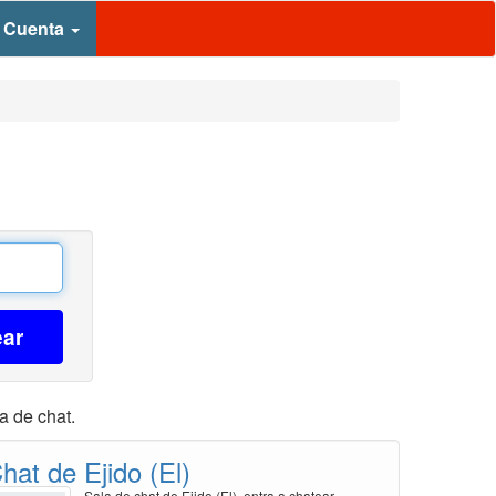
 Cuenta
ear
a de chat.
hat de Ejido (El)
Sala de chat de Ejido (El), entra a chatear