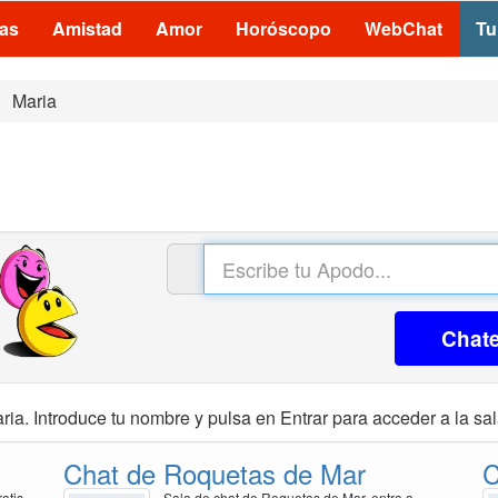
las
Amistad
Amor
Horóscopo
WebChat
Tu
Maria
Chat
ria. Introduce tu nombre y pulsa en Entrar para acceder a la sal
Chat de Roquetas de Mar
C
atis
Sala de chat de Roquetas de Mar, entra a