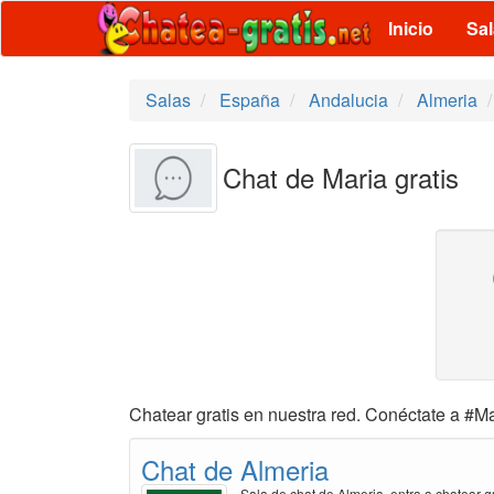
Inicio
Sa
Salas
España
Andalucia
Almeria
Chat de Maria gratis
Chatear gratis en nuestra red. Conéctate a #Ma
Chat de Almeria
Sala de chat de Almeria, entra a chatear gr