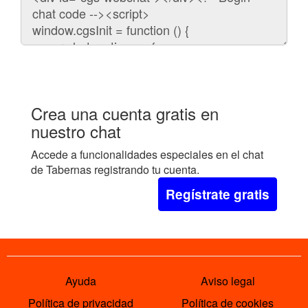
para
embeber
el
chat
en
tu
web:
Crea una cuenta gratis en
nuestro chat
Accede a funcionalidades especiales en el chat
de Tabernas registrando tu cuenta.
Regístrate gratis
Ayuda
Aviso legal
Política de privacidad
Política de cookies