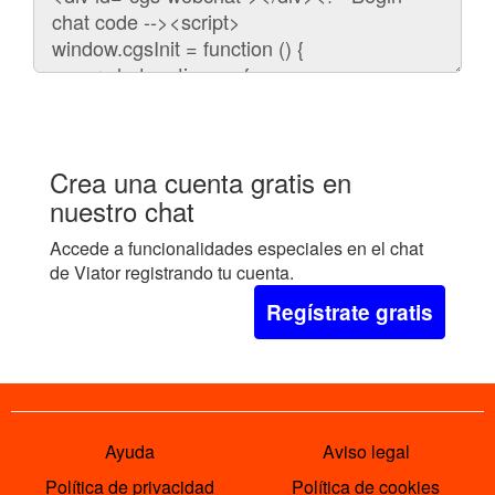
para
embeber
el
chat
en
tu
web:
Crea una cuenta gratis en
nuestro chat
Accede a funcionalidades especiales en el chat
de Viator registrando tu cuenta.
Regístrate gratis
Ayuda
Aviso legal
Política de privacidad
Política de cookies