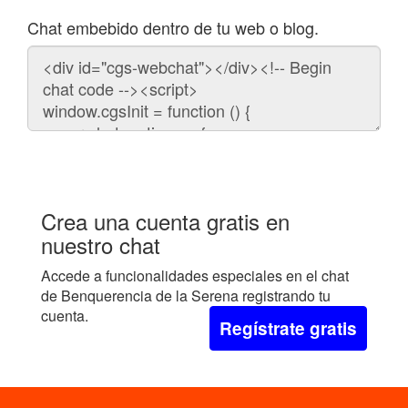
Chat embebido dentro de tu web o blog.
Código
para
embeber
el
chat
en
tu
web:
Crea una cuenta gratis en
nuestro chat
Accede a funcionalidades especiales en el chat
de Benquerencia de la Serena registrando tu
cuenta.
Regístrate gratis