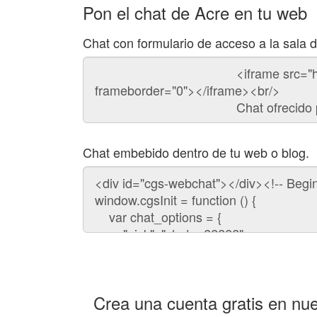
Pon el chat de Acre en tu web
Chat con formulario de acceso a la sala 
Código
del
chat
Chat embebido dentro de tu web o blog.
Código
para
embeber
el
chat
en
tu
web:
Crea una cuenta gratis en nue