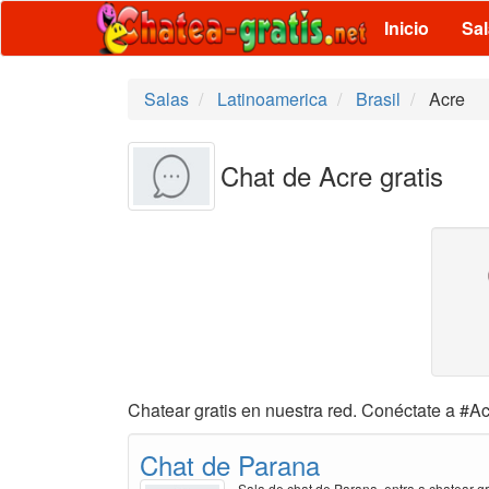
Inicio
Sa
Salas
Latinoamerica
Brasil
Acre
Chat de Acre gratis
Chatear gratis en nuestra red. Conéctate a #Ac
Chat de Parana
Sala de chat de Parana, entra a chatear gr