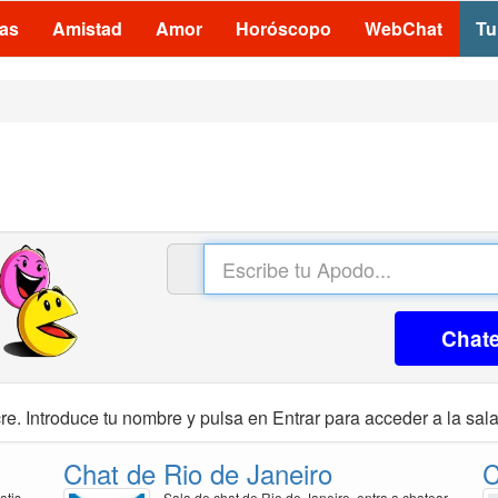
las
Amistad
Amor
Horóscopo
WebChat
Tu
Chat
re. Introduce tu nombre y pulsa en Entrar para acceder a la sala
Chat de Rio de Janeiro
C
atis
Sala de chat de Rio de Janeiro, entra a chatear