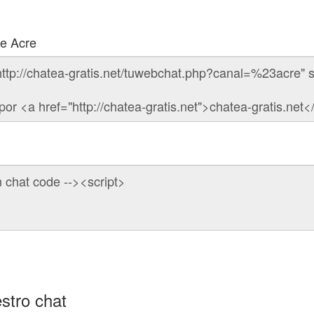
de Acre
stro chat