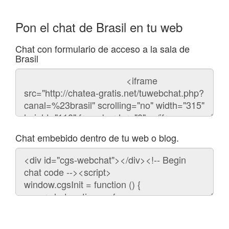
Pon el chat de Brasil en tu web
Chat con formulario de acceso a la sala de
Brasil
Código
del
chat
Chat embebido dentro de tu web o blog.
Código
para
embeber
el
chat
en
tu