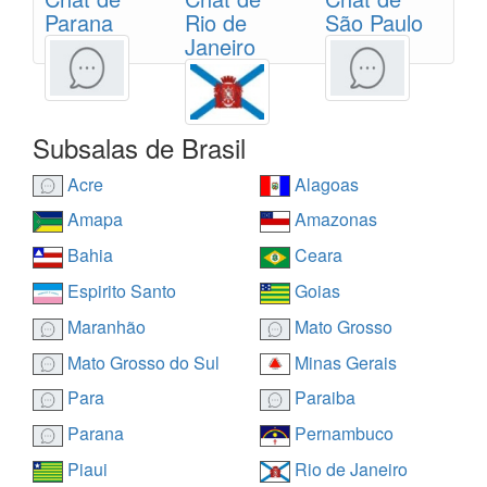
Parana
Rio de
São Paulo
Janeiro
Subsalas de Brasil
Acre
Alagoas
Amapa
Amazonas
Bahia
Ceara
Espirito Santo
Goias
Maranhão
Mato Grosso
Mato Grosso do Sul
Minas Gerais
Para
Paraiba
Parana
Pernambuco
Piaui
Rio de Janeiro