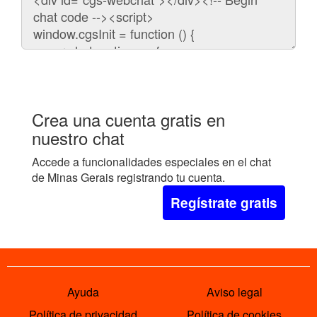
para
embeber
el
chat
en
tu
web:
Crea una cuenta gratis en
nuestro chat
Accede a funcionalidades especiales en el chat
de Minas Gerais registrando tu cuenta.
Regístrate gratis
Ayuda
Aviso legal
Política de privacidad
Política de cookies